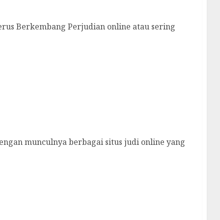
erus Berkembang Perjudian online atau sering
ia
dengan munculnya berbagai situs judi online yang