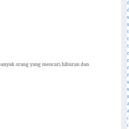
di Online di Indonesia
r
r
 Banyak orang yang mencari hiburan dan
r
r
s
s
s
es Cari Keberuntungan dari Rumah
เ
เ