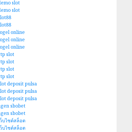
demo slot
demo slot
slot88
slot88
togel online
togel online
togel online
tp slot
tp slot
tp slot
tp slot
lot deposit pulsa
lot deposit pulsa
lot deposit pulsa
agen sbobet
agen sbobet
ว็บไซต์สล็อต
ว็บไซต์สล็อต