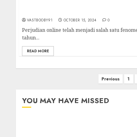
Perkembangan Industri Judi Online di Indone
Terkemuka
VASTBOOBY91
OCTOBER 15, 2024
0
Perjudian online telah menjadi salah satu feno
tahun...
READ MORE
Posts
Previous
1
pagination
YOU MAY HAVE MISSED
Dunia Judi Online di Indonesia: Penawaran
Taruhan Terseru di Tangan Anda