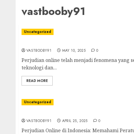
vastbooby91
Uncategorized
Menelusuri Keberagaman Dunia Judi Online 
VASTBOOBY91
MAY 10, 2025
0
Perjudian online telah menjadi fenomena yang 
teknologi dan...
READ MORE
Uncategorized
Menguak Fenomena Judi Online di Indonesia
VASTBOOBY91
APRIL 25, 2025
0
Perjudian Online di Indonesia: Memahami Peratu