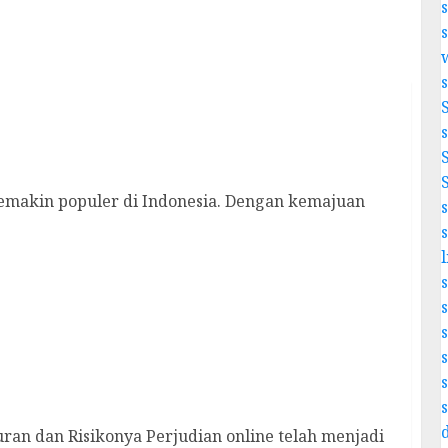
s
s
S
di Indonesia
semakin populer di Indonesia. Dengan kemajuan
s
l
s
s
s
: Antara Keuntungan dan Risiko
s
s
ran dan Risikonya Perjudian online telah menjadi